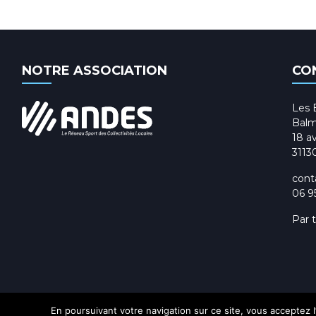
g
a
t
NOTRE ASSOCIATION
CO
i
Les 
o
Balm
18 av
n
3113
d
cont
06 9
e
Par 
v
u
e
s
En poursuivant votre navigation sur ce site, vous acceptez l’