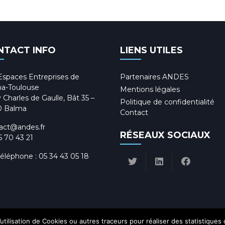
NTACT INFO
LIENS UTILES
Espaces Entreprises de
Partenaires ANDES
a-Toulouse
Mentions légales
 Charles de Gaulle, Bât 35 –
Politique de confidentialité
0 Balma
Contact
act@andes.fr
RÉSEAUX SOCIAUX
5 70 43 21
téléphone :
05 34 43 05 18
utilisation de Cookies ou autres traceurs pour réaliser des statistiques