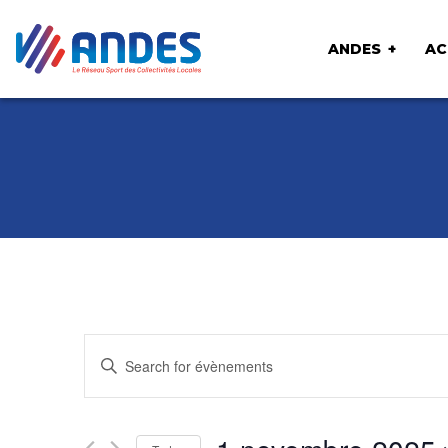
ANDES
AC
R
ENTER
e
KEYWORD.
SEARCH
c
FOR