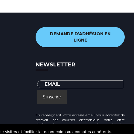
n
e
m
e
DEMANDE D'ADHÉSION EN
LIGNE
n
t
NEWSLETTER
S'inscrire
En renseignant votre adresse email, vous acceptez de
recevoir par courrier electronique notre lettre
d'information et vous prenez connaissance de notre
Politique de confidentialité
 de visites et faciliter la reconnexion aux comptes adhérents.