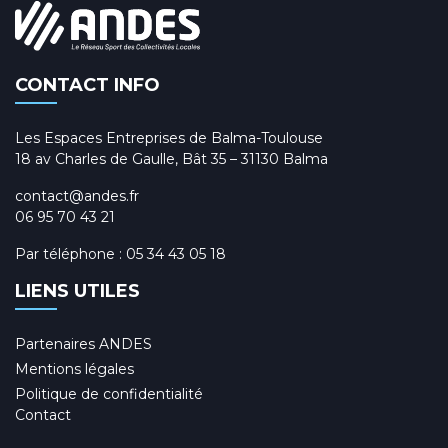
i
m
o
e
n
n
t
CONTACT INFO
d
e
Les Espaces Entreprises de Balma-Toulouse
v
18 av Charles de Gaulle, Bât 35 – 31130 Balma
u
contact@andes.fr
e
06 95 70 43 21
s
Par téléphone :
05 34 43 05 18
É
LIENS UTILES
v
è
Partenaires ANDES
n
Mentions légales
e
Politique de confidentialité
Contact
m