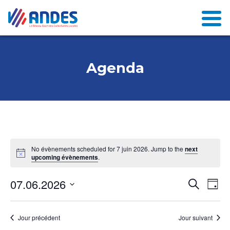
Agenda
No évènements scheduled for 7 juin 2026. Jump to the
next
upcoming évènements
.
N
07.06.2026
R
Recherch
Day
a
e
Select
v
date.
c
Jour précédent
Jour suivant
i