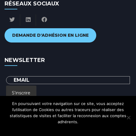
e
RÉSEAUX SOCIAUX
n
t
s
DEMANDE D'ADHÉSION EN LIGNE
NEWSLETTER
S'inscrire
En poursuivant votre navigation sur ce site, vous acceptez
l’utilisation de Cookies ou autres traceurs pour réaliser des
En renseignant votre adresse email, vous acceptez de recevoir par courrier
statistiques de visites et faciliter la reconnexion aux comptes
electronique notre lettre d'information et vous prenez connaissance de notre
Politique de confidentialité
adhérents.
Ok
Politique de confidentialité