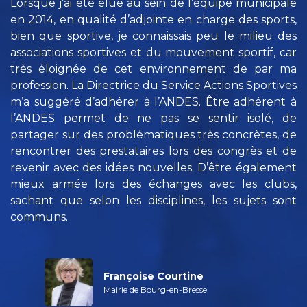
au
Lorsque j’ai été élue au sein de l’équipe municipale
L
en
en 2014, en qualité d’adjointe en charge des sports,
d
on
bien que sportive, je connaissais peu le milieu des
m
de
associations sportives et du mouvement sportif, car
é
je
très éloignée de cet environnement de par ma
L
ur
profession. La Directrice du Service Actions Sportives
s
es
m’a suggéré d’adhérer à l’ANDES. Être adhérent à
p
te
l’ANDES permet de ne pas se sentir isolé, de
r
là
partager sur des problématiques très concrètes, de
n
de
rencontrer des prestataires lors des congrès et de
d
 à
revenir avec des idées nouvelles. D’être également
f
La
mieux armée lors des échanges avec les clubs,
d
du
sachant que selon les disciplines, les sujets sont
r
es
communs.
n
I,
é
e
Françoise Courtine
Mairie de Bourg-en-Bresse