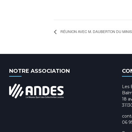
RÉUNION AVEC M. DAUBERTON DU MINIS
NOTRE ASSOCIATION
CO
Les 
Balm
18 av
3113
cont
06 9