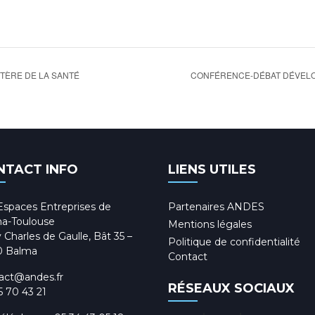
TÈRE DE LA SANTÉ
CONFÉRENCE-DÉBAT DÉVEL
NTACT INFO
LIENS UTILES
Espaces Entreprises de
Partenaires ANDES
a-Toulouse
Mentions légales
 Charles de Gaulle, Bât 35 –
Politique de confidentialité
0 Balma
Contact
act@andes.fr
RÉSEAUX SOCIAUX
5 70 43 21