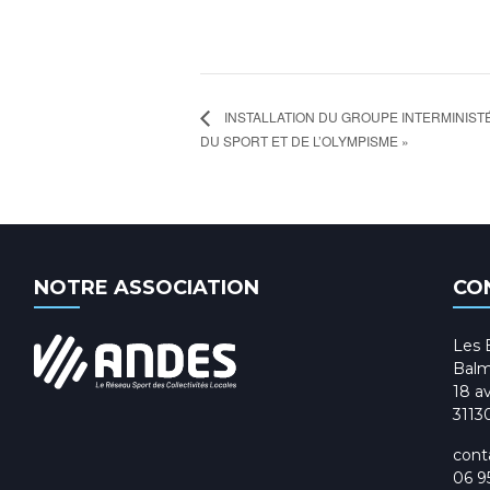
INSTALLATION DU GROUPE INTERMINISTÉ
DU SPORT ET DE L’OLYMPISME »
NOTRE ASSOCIATION
CO
Les 
Balm
18 av
3113
cont
06 9