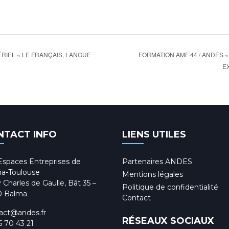
FORMATION AMF 44 / ANDES «
RIEL « LE FRANÇAIS, LANGUE
E
NTACT INFO
LIENS UTILES
Espaces Entreprises de
Partenaires ANDES
a-Toulouse
Mentions légales
 Charles de Gaulle, Bât 35 –
Politique de confidentialité
0 Balma
Contact
act@andes.fr
RÉSEAUX SOCIAUX
5 70 43 21