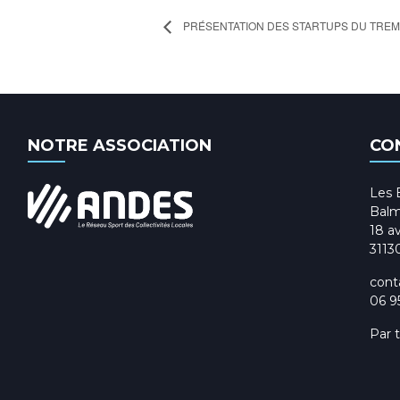
PRÉSENTATION DES STARTUPS DU TREMP
NOTRE ASSOCIATION
CO
Les 
Balm
18 av
3113
cont
06 9
Par 