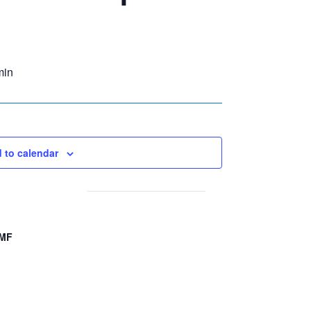
min
 to calendar
AMF