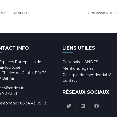
TS FÊTE DU SPORT
COMMISSION TERR
NTACT INFO
LIENS UTILES
Espaces Entreprises de
Partenaires ANDES
a-Toulouse
Mentions légales
 Charles de Gaulle, Bât 35 –
Politique de confidentialité
0 Balma
Contact
act@andes.fr
RÉSEAUX SOCIAUX
5 70 43 21
téléphone :
05 34 43 05 18