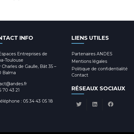
NTACT INFO
LIENS UTILES
Espaces Entreprises de
Partenaires ANDES
a-Toulouse
Mentions légales
 Charles de Gaulle, Bât 35 –
Politique de confidentialité
0 Balma
Contact
act@andes.fr
RÉSEAUX SOCIAUX
5 70 43 21
téléphone :
05 34 43 05 18