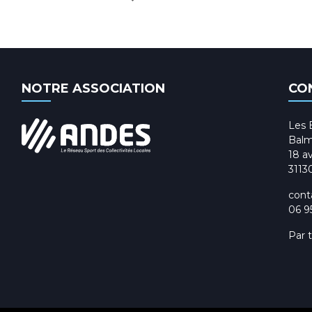
NOTRE ASSOCIATION
CO
Les 
Balm
18 av
3113
cont
06 9
Par 