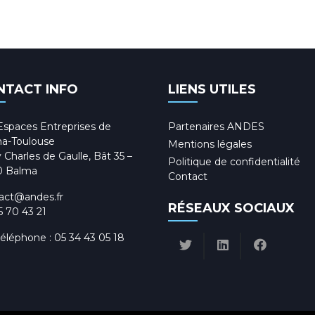
NTACT INFO
LIENS UTILES
Espaces Entreprises de
Partenaires ANDES
a-Toulouse
Mentions légales
 Charles de Gaulle, Bât 35 –
Politique de confidentialité
0 Balma
Contact
act@andes.fr
RÉSEAUX SOCIAUX
5 70 43 21
téléphone :
05 34 43 05 18