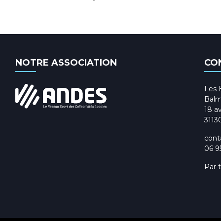
NOTRE ASSOCIATION
CO
Les 
Balm
18 av
3113
cont
06 9
Par 