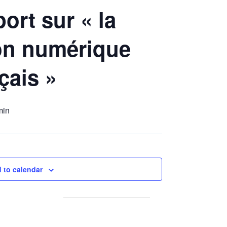
ort sur « la
on numérique
çais »
min
 to calendar