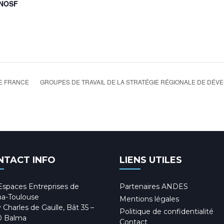
CNOSF
GROUPES DE TRAVAIL DE LA STRATÉGIE RÉGIONALE DE DÉV
DE FRANCE
NTACT INFO
LIENS UTILES
Espaces Entreprises de
Partenaires ANDES
a-Toulouse
Mentions légales
 Charles de Gaulle, Bât 35 –
Politique de confidentialité
0 Balma
Contact