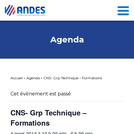
Agenda
Accueil
»
Agenda
»
CNS- Grp Technique – Formations
Cet évènement est passé
CNS- Grp Technique –
Formations
4 mars 2014 à 10 h 00 min
-
0 h 00 min