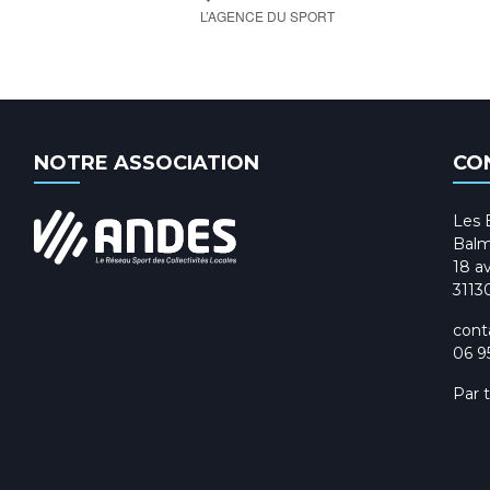
L’AGENCE DU SPORT
NOTRE ASSOCIATION
CO
Les 
Balm
18 av
3113
cont
06 9
Par 