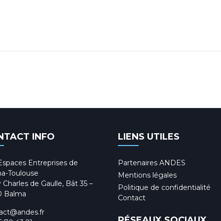
NTACT INFO
LIENS UTILES
Espaces Entreprises de
Partenaires ANDES
a-Toulouse
Mentions légales
 Charles de Gaulle, Bât 35 –
Politique de confidentialité
0 Balma
Contact
act@andes.fr
RÉSEAUX SOCIAUX