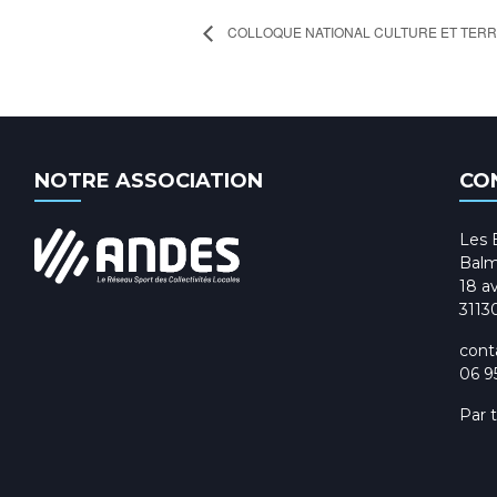
COLLOQUE NATIONAL CULTURE ET TERR
NOTRE ASSOCIATION
CO
Les 
Balm
18 av
3113
cont
06 9
Par 