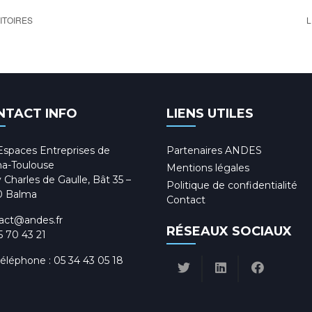
ITOIRES
L
NTACT INFO
LIENS UTILES
Espaces Entreprises de
Partenaires ANDES
a-Toulouse
Mentions légales
 Charles de Gaulle, Bât 35 –
Politique de confidentialité
0 Balma
Contact
act@andes.fr
RÉSEAUX SOCIAUX
5 70 43 21
téléphone :
05 34 43 05 18