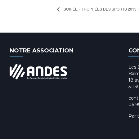
SOIRÉE « TROPHÉES DES SPORTS 2013 
NOTRE ASSOCIATION
CO
Les 
Balm
18 av
3113
cont
06 9
Par 