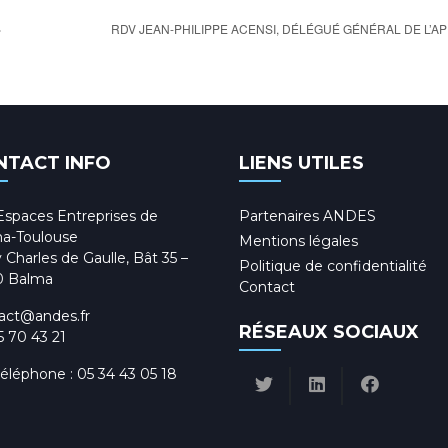
»
RDV JEAN-PHILIPPE ACENSI, DÉLÉGUÉ GÉNÉRAL DE L’A
NTACT INFO
LIENS UTILES
Espaces Entreprises de
Partenaires ANDES
a-Toulouse
Mentions légales
 Charles de Gaulle, Bât 35 –
Politique de confidentialité
0 Balma
Contact
act@andes.fr
RÉSEAUX SOCIAUX
5 70 43 21
téléphone :
05 34 43 05 18