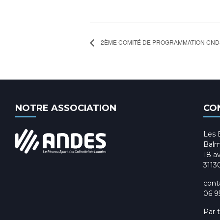
2ÈME COMITÉ DE PROGRAMMATION CND
NOTRE ASSOCIATION
CO
Les 
Balm
18 av
3113
cont
06 9
Par 