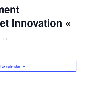
ment
t Innovation «
 min
 to calendar