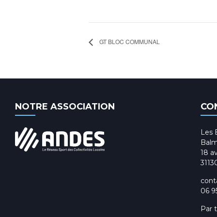
GT BLOC COMMUNAL
NOTRE ASSOCIATION
CO
Les 
Balm
18 av
3113
cont
06 9
Par 