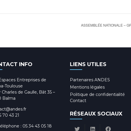
ASSEMBLÉE NATIONALE – GR
NTACT INFO
LIENS UTILES
Espaces Entreprises de
Partenaires ANDES
a-Toulouse
Mentions légales
 Charles de Gaulle, Bât 35 –
Politique de confidentialité
0 Balma
Contact
act@andes.fr
RÉSEAUX SOCIAUX
5 70 43 21
téléphone :
05 34 43 05 18