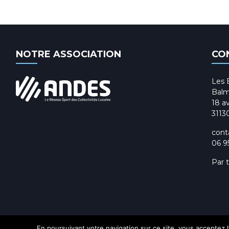
NOTRE ASSOCIATION
CO
Les 
Balm
18 av
3113
cont
06 9
Par 
En poursuivant votre navigation sur ce site, vous acceptez l’