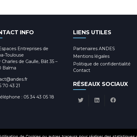
NTACT INFO
LIENS UTILES
Espaces Entreprises de
Partenaires ANDES
a-Toulouse
Mentions légales
 Charles de Gaulle, Bât 35 –
Politique de confidentialité
0 Balma
Contact
act@andes.fr
RÉSEAUX SOCIAUX
5 70 43 21
téléphone :
05 34 43 05 18
utilisation de Cookies ou autres traceurs pour réaliser des statistiques