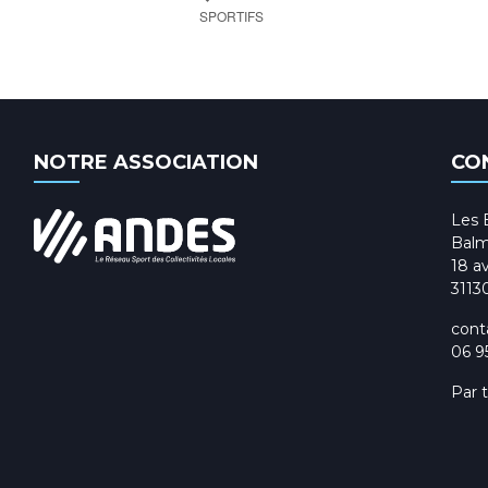
SPORTIFS
NOTRE ASSOCIATION
CO
Les 
Balm
18 av
3113
cont
06 9
Par 