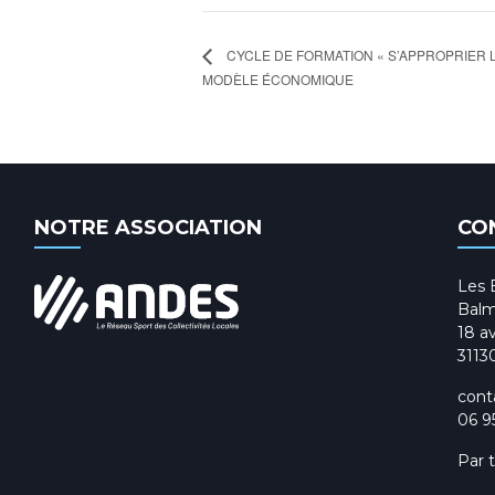
CYCLE DE FORMATION « S’APPROPRIER L
MODÈLE ÉCONOMIQUE
NOTRE ASSOCIATION
CO
Les 
Balm
18 av
3113
cont
06 9
Par 