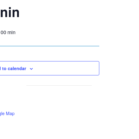
inin
 00 min
 to calendar
gle Map