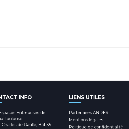
NTACT INFO
LIENS UTILES
Espaces Entreprises de
Partenaires ANDES
a-Toulouse
Mentions légales
 Charles de Gaulle, Bât 35 –
Politique de confidentialité