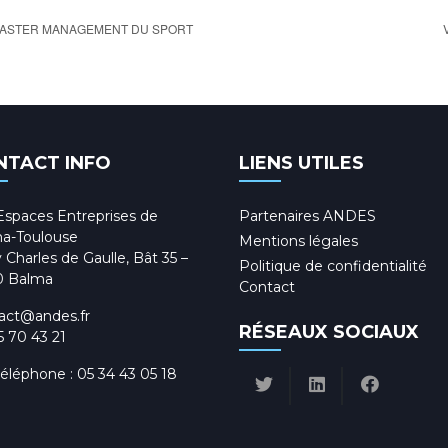
MASTER MANAGEMENT DU SPORT
NTACT INFO
LIENS UTILES
Espaces Entreprises de
Partenaires ANDES
a-Toulouse
Mentions légales
 Charles de Gaulle, Bât 35 –
Politique de confidentialité
0 Balma
Contact
act@andes.fr
RÉSEAUX SOCIAUX
5 70 43 21
téléphone :
05 34 43 05 18