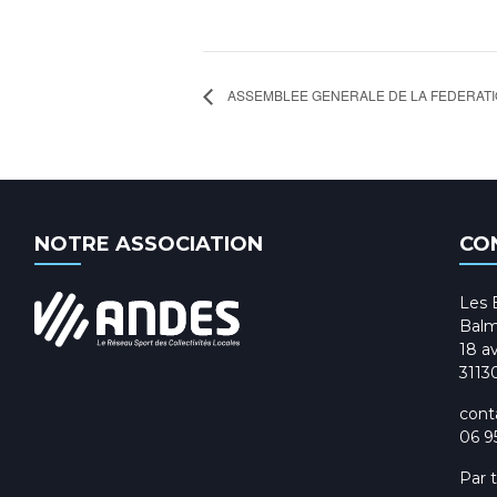
ASSEMBLEE GENERALE DE LA FEDERATI
NOTRE ASSOCIATION
CO
Les 
Balm
18 av
3113
cont
06 9
Par 