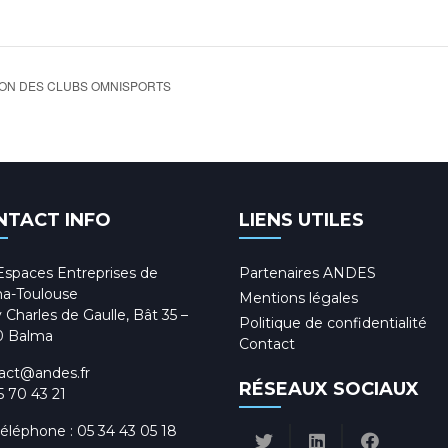
ON DES CLUBS OMNISPORTS
NTACT INFO
LIENS UTILES
Espaces Entreprises de
Partenaires ANDES
a-Toulouse
Mentions légales
 Charles de Gaulle, Bât 35 –
Politique de confidentialité
0 Balma
Contact
act@andes.fr
RÉSEAUX SOCIAUX
5 70 43 21
téléphone :
05 34 43 05 18