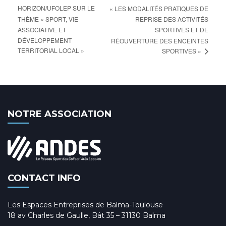
HORIZON/UFOLEP SUR LE
« LES MODALITÉS PRATIQUES DE
THÈME « SPORT, VIE
REPRISE DES ACTIVITÉS
ASSOCIATIVE ET
SPORTIVES ET DE
DÉVELOPPEMENT
RÉOUVERTURE DES ENCEINTES
TERRITORIAL LOCAL »
SPORTIVES »
NOTRE ASSOCIATION
CONTACT INFO
Les Espaces Entreprises de Balma-Toulouse
18 av Charles de Gaulle, Bât 35 – 31130 Balma