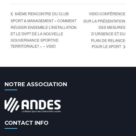
VISIO-CONFÉRENCE
64ÈME RENCONTRE DU CLUB
SPORT & MANAGEMENT « COMMENT
SUR LA PRÉSENTATION
RÉUSSIR ENSEMBLE L’INSTALLATION
DES MESURES
ET LE DVPT DE LA NOUVELLE
D’URGENCE ET DU
GOUVERNANCE SPORTIVE
PLAN DE RELANCE
TERRITORIALE? » – VISIO
POUR LE SPORT
NOTRE ASSOCIATION
CONTACT INFO