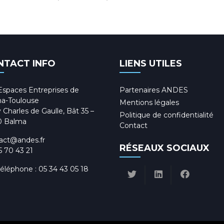
NTACT INFO
LIENS UTILES
Espaces Entreprises de
Partenaires ANDES
a-Toulouse
Mentions légales
 Charles de Gaulle, Bât 35 –
Politique de confidentialité
0 Balma
Contact
act@andes.fr
RÉSEAUX SOCIAUX
5 70 43 21
téléphone :
05 34 43 05 18