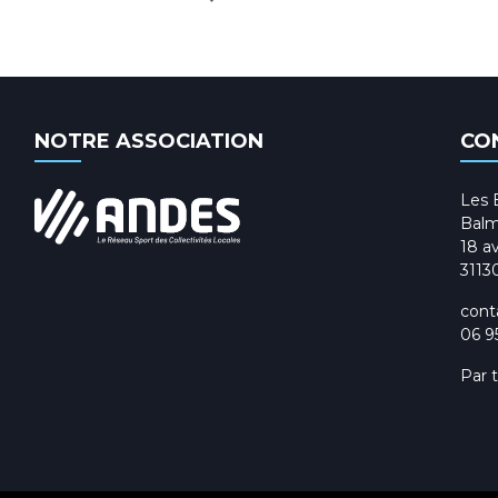
NOTRE ASSOCIATION
CO
Les 
Balm
18 av
3113
cont
06 9
Par 