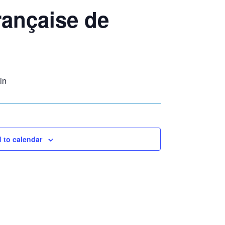
rançaise de
in
 to calendar