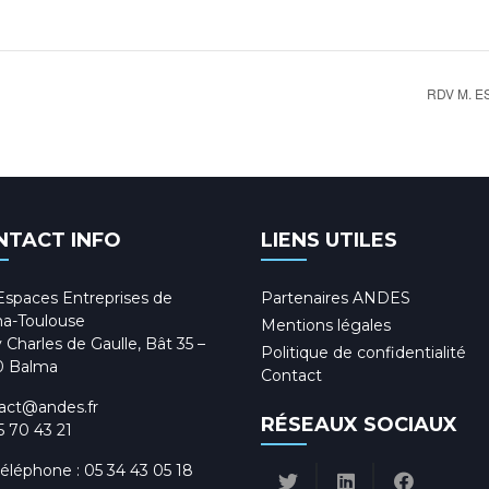
RDV M. E
NTACT INFO
LIENS UTILES
Espaces Entreprises de
Partenaires ANDES
a-Toulouse
Mentions légales
 Charles de Gaulle, Bât 35 –
Politique de confidentialité
0 Balma
Contact
act@andes.fr
RÉSEAUX SOCIAUX
5 70 43 21
téléphone :
05 34 43 05 18