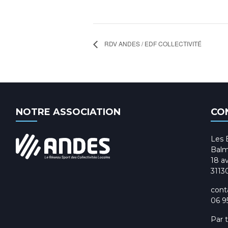
RDV ANDES / EDF COLLECTIVITÉ
NOTRE ASSOCIATION
CO
Les 
Balm
18 av
3113
cont
06 9
Par 