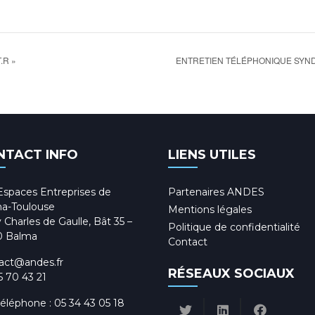
.R »
ENTRETIEN TÉLÉPHONIQUE SYNDI
NTACT INFO
LIENS UTILES
Espaces Entreprises de
Partenaires ANDES
a-Toulouse
Mentions légales
 Charles de Gaulle, Bât 35 –
Politique de confidentialité
0 Balma
Contact
act@andes.fr
RÉSEAUX SOCIAUX
5 70 43 21
téléphone :
05 34 43 05 18