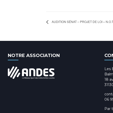
AUDITION SÉNAT – PROJET DE LOI « N.O.T
NOTRE ASSOCIATION
CO
Les 
Balm
18 av
3113
cont
06 9
Par 