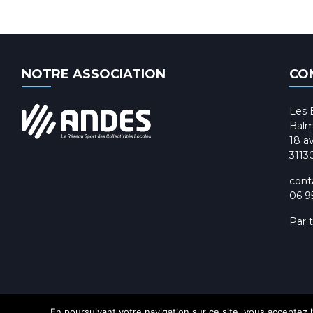
NOTRE ASSOCIATION
CO
Les 
Balm
18 av
3113
cont
06 9
Par 
En poursuivant votre navigation sur ce site, vous acceptez l’