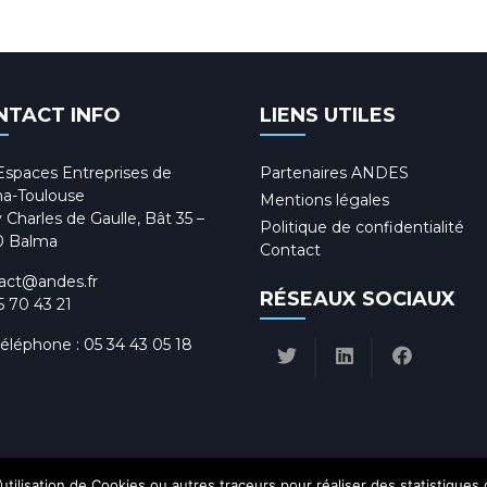
NTACT INFO
LIENS UTILES
Espaces Entreprises de
Partenaires ANDES
a-Toulouse
Mentions légales
 Charles de Gaulle, Bât 35 –
Politique de confidentialité
0 Balma
Contact
act@andes.fr
RÉSEAUX SOCIAUX
5 70 43 21
téléphone :
05 34 43 05 18
utilisation de Cookies ou autres traceurs pour réaliser des statistiques