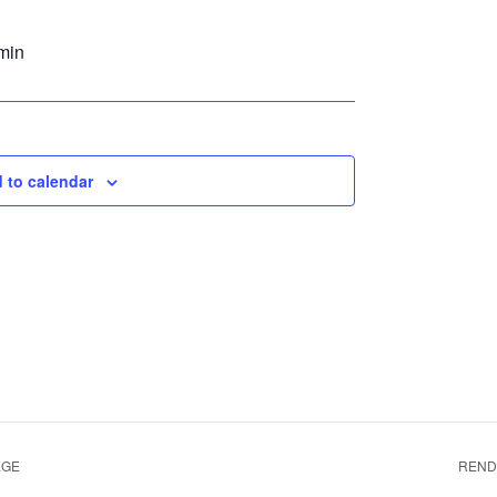
min
 to calendar
EGE
REND