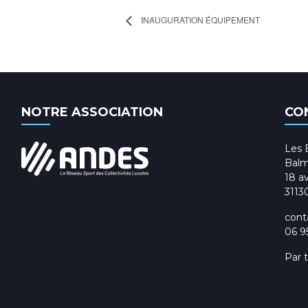
INAUGURATION ÉQUIPEMENT
NOTRE ASSOCIATION
CO
Les 
Balm
18 av
3113
cont
06 9
Par 