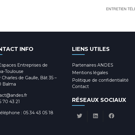
ENTRETIEN TÉ
NTACT INFO
LIENS UTILES
Espaces Entreprises de
Partenaires ANDES
a-Toulouse
Mentions légales
 Charles de Gaulle, Bât 35 –
Politique de confidentialité
0 Balma
Contact
act@andes.fr
RÉSEAUX SOCIAUX
5 70 43 21
téléphone :
05 34 43 05 18