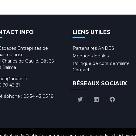
NTACT INFO
LIENS UTILES
Espaces Entreprises de
Partenaires ANDES
a-Toulouse
Mentions légales
 Charles de Gaulle, Bât 35 –
Politique de confidentialité
0 Balma
Contact
act@andes.fr
RÉSEAUX SOCIAUX
5 70 43 21
téléphone :
05 34 43 05 18
utilisation de Cookies ou autres traceurs pour réaliser des statistiques