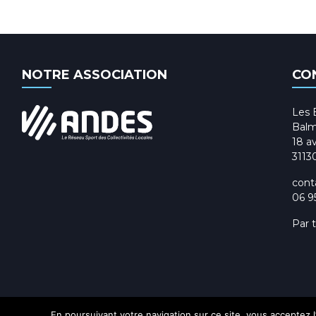
NOTRE ASSOCIATION
CO
Les 
Balm
18 av
3113
cont
06 9
Par 
En poursuivant votre navigation sur ce site, vous acceptez l’