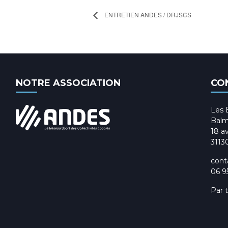
ENTRETIEN ANDES / DRJSCS
NOTRE ASSOCIATION
CO
Les 
Balm
18 av
3113
cont
06 9
Par 