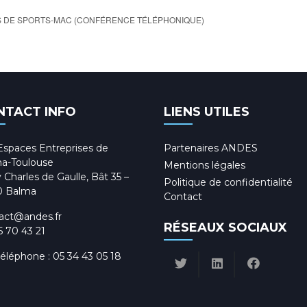
S DE SPORTS-MAC (CONFÉRENCE TÉLÉPHONIQUE)
NTACT INFO
LIENS UTILES
Espaces Entreprises de
Partenaires ANDES
a-Toulouse
Mentions légales
 Charles de Gaulle, Bât 35 –
Politique de confidentialité
0 Balma
Contact
act@andes.fr
RÉSEAUX SOCIAUX
5 70 43 21
téléphone :
05 34 43 05 18