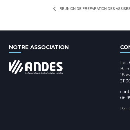
RÉUNION DE PRÉPARATION DES ASSISE
NOTRE ASSOCIATION
CO
Les 
Balm
18 av
3113
cont
06 9
Par 