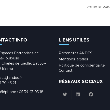
VOEUX DE MAD
NTACT INFO
LIENS UTILES
Espaces Entreprises de
Partenaires ANDES
a-Toulouse
Mentions légales
 Charles de Gaulle, Bât 35 –
Politique de confidentialité
0 Balma
Contact
act@andes.fr
RÉSEAUX SOCIAUX
5 70 43 21
téléphone :
05 34 43 05 18