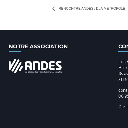
RENCONTRE ANDES / DLA MÉTROPOLE
NOTRE ASSOCIATION
CO
Les 
Balm
18 av
3113
cont
06 9
Par 