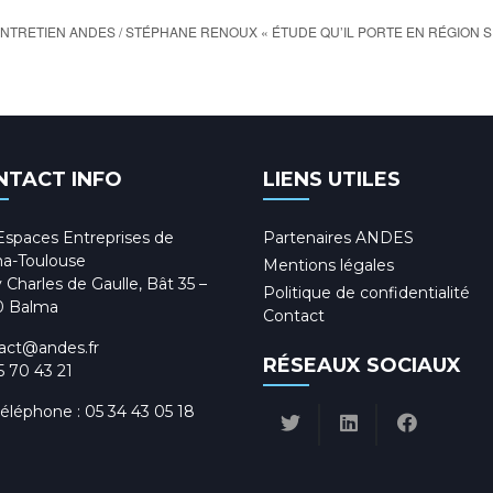
NTRETIEN ANDES / STÉPHANE RENOUX « ÉTUDE QU’IL PORTE EN RÉGION 
NTACT INFO
LIENS UTILES
Espaces Entreprises de
Partenaires ANDES
a-Toulouse
Mentions légales
 Charles de Gaulle, Bât 35 –
Politique de confidentialité
0 Balma
Contact
act@andes.fr
RÉSEAUX SOCIAUX
5 70 43 21
téléphone :
05 34 43 05 18