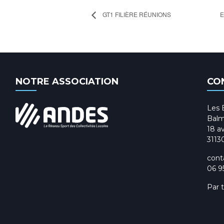
GT1 FILIÈRE RÉUNIONS
E
NOTRE ASSOCIATION
CO
Les 
Balm
18 av
3113
cont
06 9
Par 