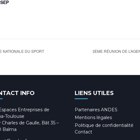
NSEP
CE NATIONALE DU SPORT
3ÈME RÉUNION DE L’AGEN
NTACT INFO
LIENS UTILES
Espaces Entreprises de
Partenaires ANDES
a-Toulouse
Mentions légales
 Charles de Gaulle, Bât 35 –
Politique de confidentialité
0 Balma
Contact