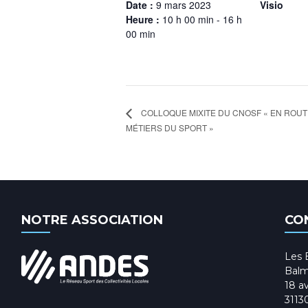
Date :
9 mars 2023
Visio
Heure :
10 h 00 min - 16 h
00 min
COLLOQUE MIXITE DU CNOSF « EN ROUTE
MÉTIERS DU SPORT »
NOTRE ASSOCIATION
CO
Les 
Balm
18 av
3113