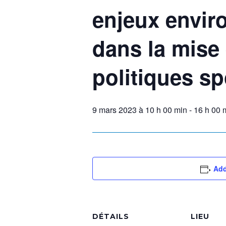
enjeux envi
dans la mise
politiques sp
9 mars 2023 à 10 h 00 min
-
16 h 00 
Add
DÉTAILS
LIEU