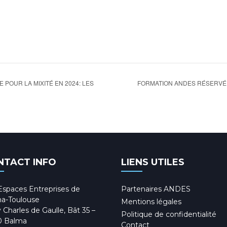
FORMATION ANDES RÉSERVÉE
 POUR LA MIXITÉ EN 2024: LES
NTACT INFO
LIENS UTILES
Espaces Entreprises de
Partenaires ANDES
a-Toulouse
Mentions légales
 Charles de Gaulle, Bât 35 –
Politique de confidentialité
0 Balma
Contact