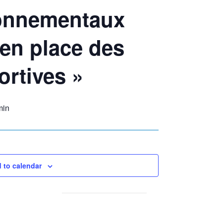
ronnementaux
 en place des
ortives »
min
 to calendar