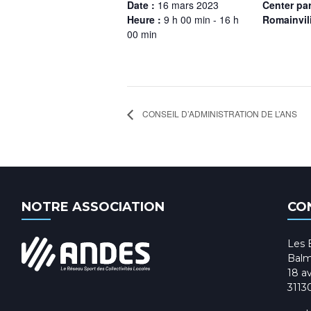
Date :
16 mars 2023
Center par
Heure :
9 h 00 min - 16 h
Romainvili
00 min
CONSEIL D’ADMINISTRATION DE L’ANS
NOTRE ASSOCIATION
CO
Les 
Balm
18 av
3113