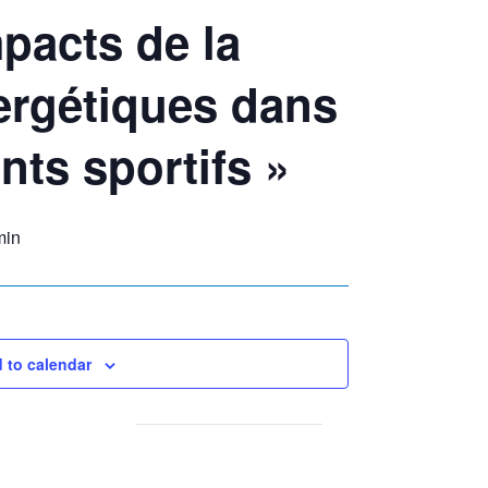
mpacts de la
nergétiques dans
nts sportifs »
min
 to calendar