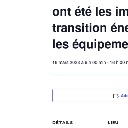
ont été les i
transition é
les équipeme
16 mars 2023 à 9 h 00 min
-
16 h 00 
Add
DÉTAILS
LIEU