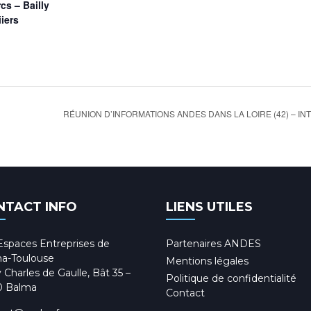
cs – Bailly
iers
RÉUNION D’INFORMATIONS ANDES DANS LA LOIRE (42) – 
NTACT INFO
LIENS UTILES
Espaces Entreprises de
Partenaires ANDES
a-Toulouse
Mentions légales
 Charles de Gaulle, Bât 35 –
Politique de confidentialité
0 Balma
Contact