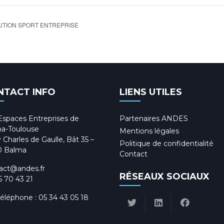
UTION SPORT ENTREPRISE
NTACT INFO
LIENS UTILES
Espaces Entreprises de
Partenaires ANDES
a-Toulouse
Mentions légales
 Charles de Gaulle, Bât 35 –
Politique de confidentialité
0 Balma
Contact
act@andes.fr
RÉSEAUX SOCIAUX
5 70 43 21
téléphone :
05 34 43 05 18