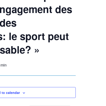
Engagement des
 des
: le sport peut
nsable? »
 min
 to calendar