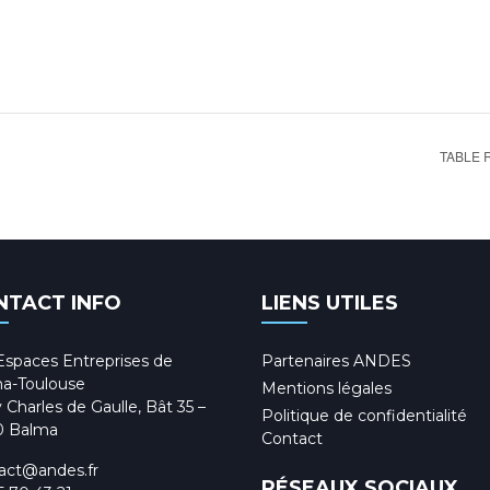
TABLE 
NTACT INFO
LIENS UTILES
Espaces Entreprises de
Partenaires ANDES
a-Toulouse
Mentions légales
 Charles de Gaulle, Bât 35 –
Politique de confidentialité
0 Balma
Contact
act@andes.fr
RÉSEAUX SOCIAUX