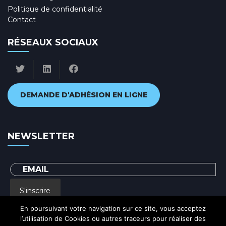
s
Politique de confidentialité
Contact
RÉSEAUX SOCIAUX
DEMANDE D'ADHÉSION EN LIGNE
NEWSLETTER
S'inscrire
En poursuivant votre navigation sur ce site, vous acceptez
l’utilisation de Cookies ou autres traceurs pour réaliser des
En renseignant votre adresse email, vous acceptez de recevoir par courrier