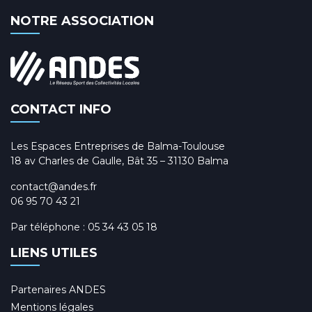
t
d
t
NOTRE ASSOCIATION
e
s
v
u
e
s
CONTACT INFO
É
Les Espaces Entreprises de Balma-Toulouse
v
18 av Charles de Gaulle, Bât 35 – 31130 Balma
è
contact@andes.fr
n
06 95 70 43 21
e
Par téléphone :
05 34 43 05 18
m
LIENS UTILES
e
n
Partenaires ANDES
t
Mentions légales