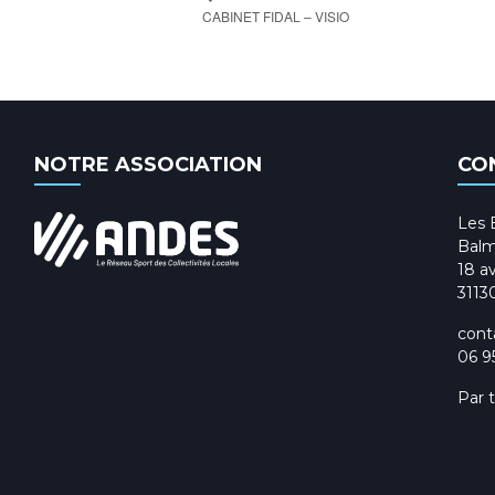
CABINET FIDAL – VISIO
NOTRE ASSOCIATION
CO
Les 
Balm
18 av
3113
cont
06 9
Par 