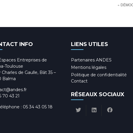
« DÉMOC
NTACT INFO
LIENS UTILES
Espaces Entreprises de
Partenaires ANDES
a-Toulouse
Mentions légales
 Charles de Gaulle, Bât 35 –
Politique de confidentialité
0 Balma
Contact
act@andes.fr
RÉSEAUX SOCIAUX
5 70 43 21
téléphone :
05 34 43 05 18