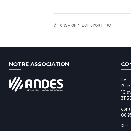
CNS – GRP TECH SPORT PRO
NOTRE ASSOCIATION
CO
Les 
Balm
18 av
3113
cont
06 9
Par 