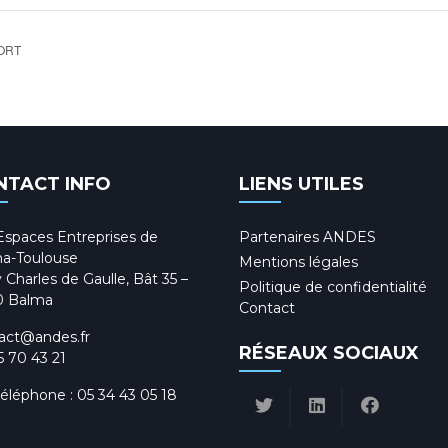
ORT
NTACT INFO
LIENS UTILES
Espaces Entreprises de
Partenaires ANDES
a-Toulouse
Mentions légales
 Charles de Gaulle, Bât 35 –
Politique de confidentialité
0 Balma
Contact
act@andes.fr
RÉSEAUX SOCIAUX
5 70 43 21
téléphone :
05 34 43 05 18