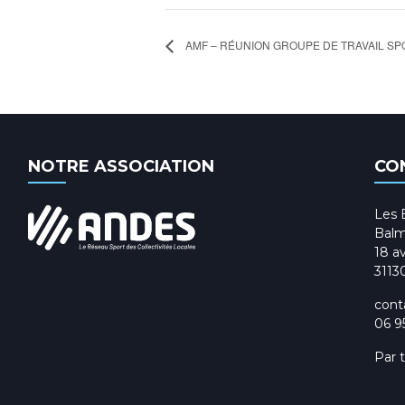
AMF – RÉUNION GROUPE DE TRAVAIL SP
NOTRE ASSOCIATION
CO
Les 
Balm
18 av
3113
cont
06 9
Par 