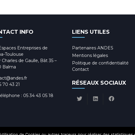
NTACT INFO
LIENS UTILES
Espaces Entreprises de
Partenaires ANDES
a-Toulouse
Mentions légales
 Charles de Gaulle, Bât 35 –
Politique de confidentialité
0 Balma
Contact
act@andes.fr
RÉSEAUX SOCIAUX
5 70 43 21
téléphone :
05 34 43 05 18
utilisation de Cookies ou autres traceurs pour réaliser des statistiques