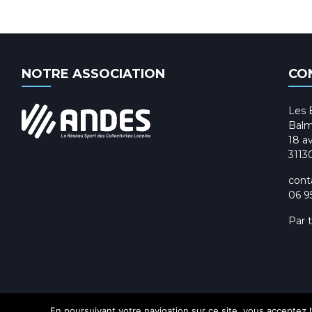
NOTRE ASSOCIATION
CO
Les 
Balm
18 av
3113
cont
06 9
Par 
En poursuivant votre navigation sur ce site, vous acceptez l’