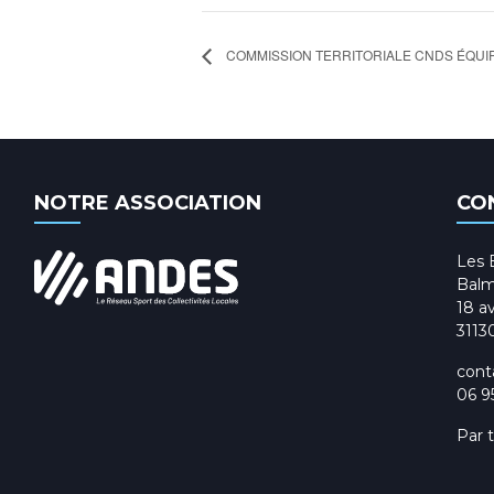
COMMISSION TERRITORIALE CNDS ÉQU
NOTRE ASSOCIATION
CO
Les 
Balm
18 av
3113
cont
06 9
Par 