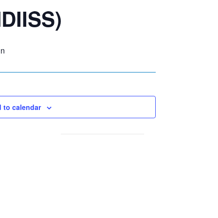
DIISS)
in
 to calendar