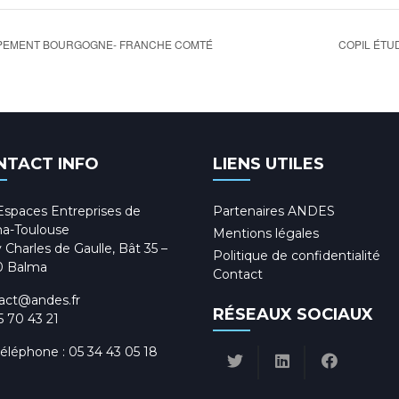
IPEMENT BOURGOGNE- FRANCHE COMTÉ
COPIL ÉTU
NTACT INFO
LIENS UTILES
Espaces Entreprises de
Partenaires ANDES
a-Toulouse
Mentions légales
 Charles de Gaulle, Bât 35 –
Politique de confidentialité
0 Balma
Contact
act@andes.fr
RÉSEAUX SOCIAUX
5 70 43 21
téléphone :
05 34 43 05 18