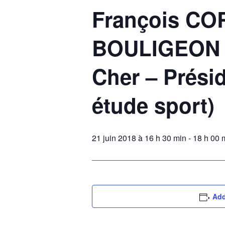
François CO
BOULIGEON (
Cher – Prési
étude sport)
21 juin 2018 à 16 h 30 min
-
18 h 00 
Add