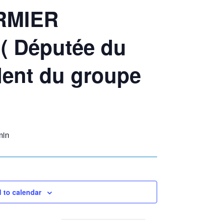
RMIER
 Députée du
dent du groupe
min
 to calendar