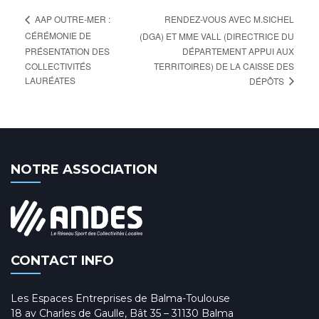
RENDEZ-VOUS AVEC M.SICHEL
AAP OUTRE-MER :
CÉRÉMONIE DE
(DGA) ET MME VALL (DIRECTRICE DU
PRÉSENTATION DES
DÉPARTEMENT APPUI AUX
COLLECTIVITÉS
TERRITOIRES) DE LA CAISSE DES
LAURÉATES
DÉPÔTS
NOTRE ASSOCIATION
CONTACT INFO
Les Espaces Entreprises de Balma-Toulouse
18 av Charles de Gaulle, Bât 35 – 31130 Balma