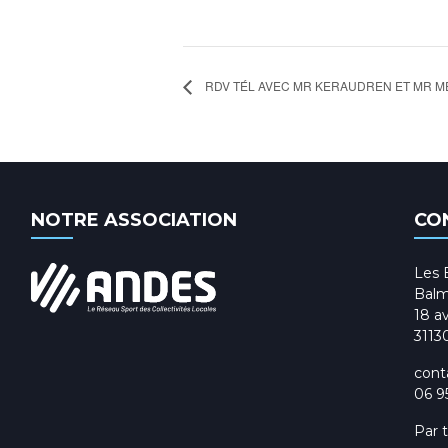
RDV TÉL AVEC MR KERAUDREN ET MR M
NOTRE ASSOCIATION
CO
Les 
Balm
18 av
3113
cont
06 9
Par 