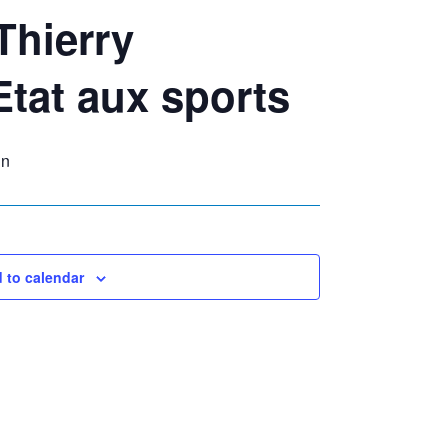
hierry
Etat aux sports
in
 to calendar